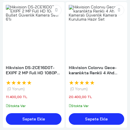
Hikvision DS-2CE16D0T-
Hikvision Colorvu Gece-
EXIPF 2 MP Full HD 1080P
karanlıkta Renkli 4 Ahd
Bullet Güvenlik Kamera
Kameralı Güvenlik Kamera
★★★★★
★★★★★
Seti 6'lı
Kuruluma Hazır Set
0 Yorum
0 Yorum
11.400,00 TL
20.400,00 TL
Stokta Var
Stokta Var
Sepete Ekle
Sepete Ekle