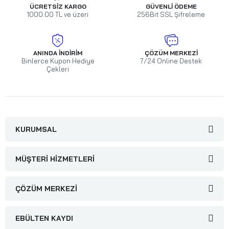
ÜCRETSIZ KARGO
GÜVENLI ÖDEME
1000.00 TL ve üzeri
256Bit SSL Şifreleme
ANINDA İNDIRIM
ÇÖZÜM MERKEZI
Binlerce Kupon Hediye
7/24 Online Destek
Çekleri
KURUMSAL
MÜŞTERI HIZMETLERI
ÇÖZÜM MERKEZI
EBÜLTEN KAYDI