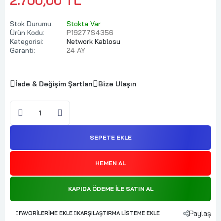
2.700,00 TL
Stok Durumu:
Stokta Var
Ürün Kodu:
P19277S4356
Kategorisi:
Network Kablosu
Garanti:
24 AY
İade & Değişim Şartları
Bize Ulaşın
SEPETE EKLE
HEMEN AL
KAPIDA ÖDEME ILE SATIN AL
Paylaş
FAVORILERIME EKLE
KARŞILAŞTIRMA LISTEME EKLE