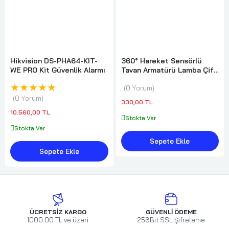
Hikvision DS-PHA64-KIT-
360° Hareket Sensörlü
WE PRO Kit Güvenlik Alarmı
Tavan Armatürü Lamba Çift
Duylu Diğer
★★★★★
0 Yorum
0 Yorum
330,00 TL
10.560,00 TL
Stokta Var
Stokta Var
Sepete Ekle
Sepete Ekle
ÜCRETSIZ KARGO
GÜVENLI ÖDEME
1000.00 TL ve üzeri
256Bit SSL Şifreleme